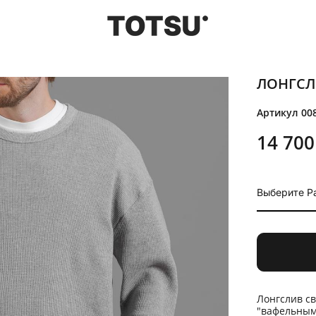
ЛОНГСЛ
Артикул 00
14 700
Выберите Р
Лонгслив св
"вафельным