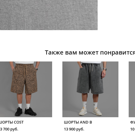
Также вам может понравитс
ШОРТЫ COST
ШОРТЫ AND B
ФУ
3 700 pуб.
13 900 pуб.
10