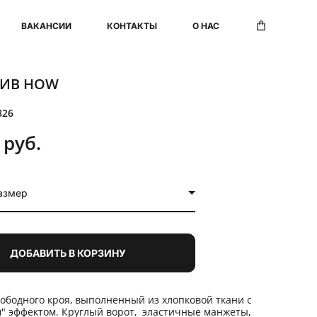
ВАКАНСИИ
ВАКАНСИИ
КОНТАКТЫ
КОНТАКТЫ
О НАС
О НАС
ИВ HOW
826
 pуб.
азмер
ДОБАВИТЬ В КОРЗИНУ
ободного кроя, выполненный из хлопковой ткани с
" эффектом. Круглый ворот, эластичные манжеты,