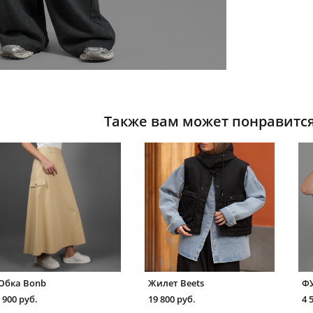
Также вам может понравитс
Юбка Bonb
Жилет Beets
ФУ
 900 pуб.
19 800 pуб.
4 